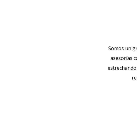
Somos un gru
asesorías c
estrechando 
re