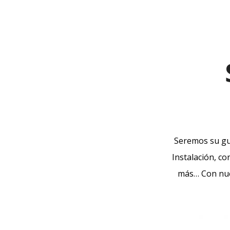
Seremos su gu
Instalación, co
más… Con nue