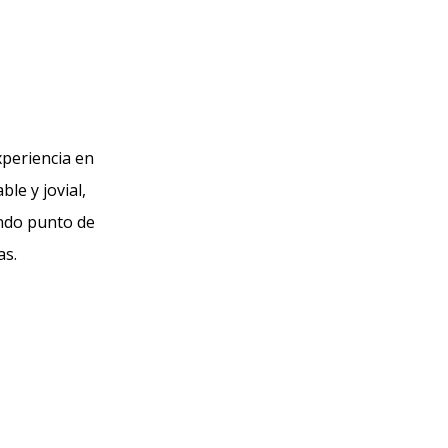
xperiencia en
le y jovial,
endo punto de
as.